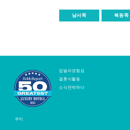
남서쪽
북동쪽
집
빌라
경험
섬
결혼식
활동
소식
연락하다
쿠키