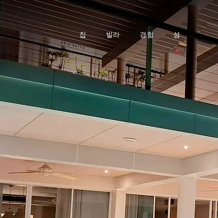
집
빌라
경험
섬