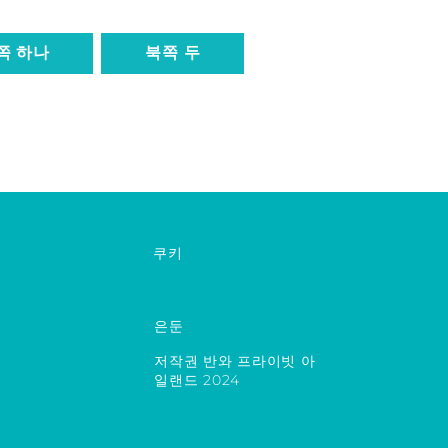
쪽 하나
북쪽 두
쿠키
은둔
저작권 반와 프라이빗 아
일랜드 2024