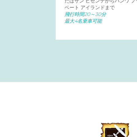
たはサン ビセンテからバンワ プ
ベート アイランドまで
飛行時間20～30分
最大4名乗車可能