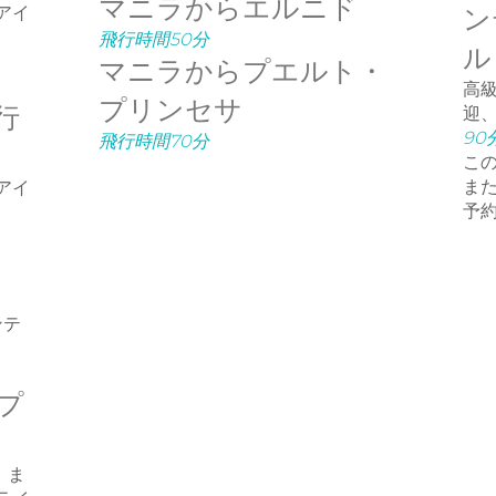
マニラからエルニド
アイ
ン
飛行時間50分
ル
マニラからプエルト・
高
プリンセサ
行
迎
90
飛行時間70分
こ
ま
アイ
予
ンテ
プ
、ま