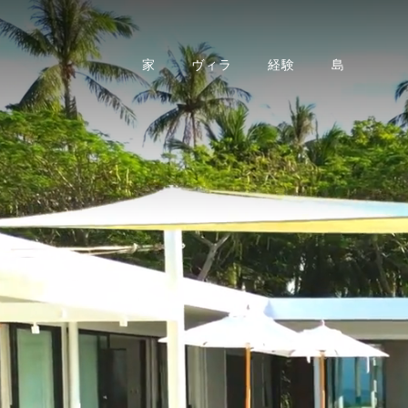
家
ヴィラ
経験
島