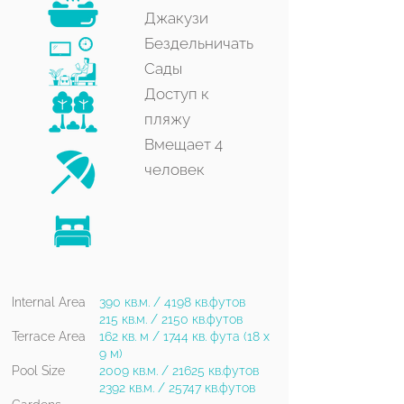
Джакузи
Бездельничать
Сады
Доступ к
пляжу
Вмещает 4
человек
Internal Area
390 кв.м. / 4198 кв.футов
215 кв.м. / 2150 кв.футов
Terrace Area
162 кв. м / 1744 кв. фута (18 x
9 м)
Pool Size
2009 кв.м. / 21625 кв.футов
2392 кв.м. / 25747 кв.футов