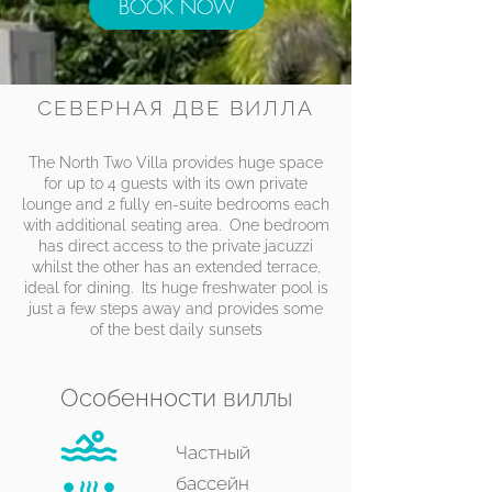
BOOK NOW
СЕВЕРНАЯ ДВЕ ВИЛЛА
The North Two Villa provides huge space
for up to 4 guests with its own private
lounge and 2 fully en-suite bedrooms each
with additional seating area. One bedroom
has direct access to the private jacuzzi
whilst the other has an extended terrace,
ideal for dining. Its huge freshwater pool is
just a few steps away and provides some
of the best daily sunsets
Особенности виллы
Частный
бассейн