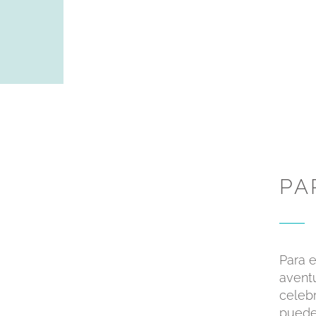
PA
Para 
avent
celeb
puede