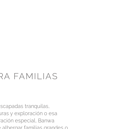
RA FAMILIAS
escapadas tranquilas,
uras y exploración o esa
ración especial, Banwa
 albergar familias grandes o