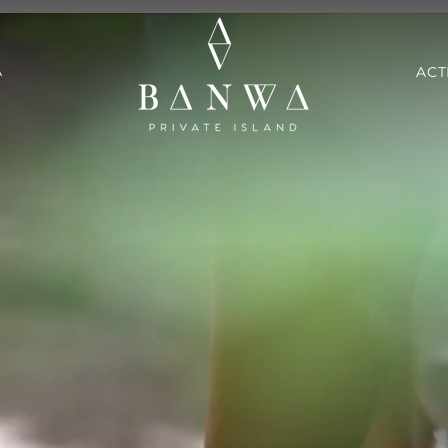
A
ACT