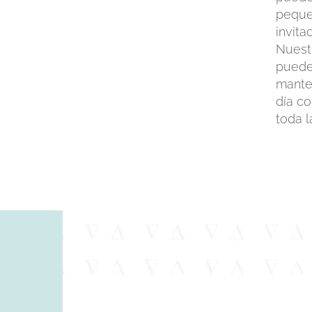
peque
invita
Nuestr
puede
mante
día c
toda l